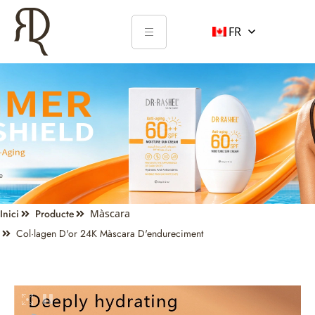
FR
Inici
Producte
Màscara
Col·lagen D'or 24K Màscara D'endureciment