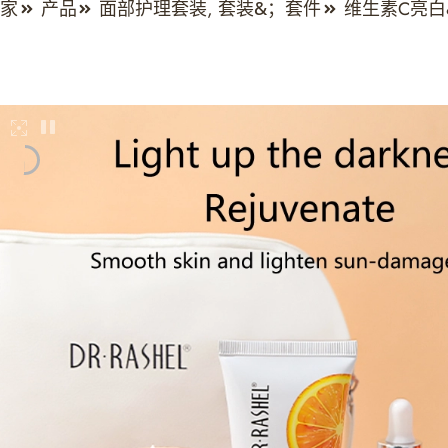
家
产品
维生素c亮白
面部护理套装
,
套装&；套件