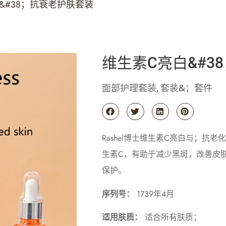
&#38；抗衰老护肤套装
维生素C亮白&#3
面部护理套装
套装&；套件
,
Rashel博士维生素C亮白与；
生素C，有助于减少黑斑，改善皮
保护。
序列号：
1739年4月
适用肤质：
适合所有肤质；